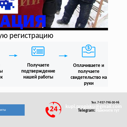
ную регистрацию
м
Получаете
Оплачиваете и
мы
подтверждение
получаете
 к
нашей работы
свидетельство на
руки
Тел. 7-937-796-30-96
kupi.propisku@gmail.com
акты
Telegram:
Нажмите тут