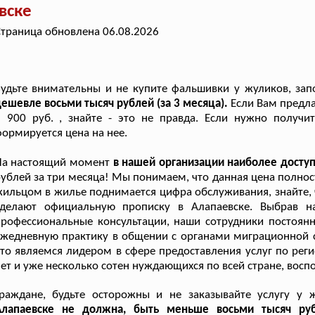
вске
траница обновлена 06.08.2026
Будьте внимательны и не купите фальшивки у жуликов, за
ешевле восьми тысяч рублей (за 3 месяца).
Если Вам предл
 900 руб. , знайте - это не правда. Если нужно получи
ормируется цена на нее.
На настоящий момент
в нашей организации наиболее досту
ублей за три месяца! Мы понимаем, что данная цена полнос
ильцом в жилье поднимается цифра обслуживания, знайте, ч
сделают официальную прописку в Алапаевске. Выбрав н
рофессиональные консультации, наши сотрудники постоянн
жедневную практику в общении с органами миграционной с
то являемся лидером в сфере предоставления услуг по рег
ет и уже несколько сотен нуждающихся по всей стране, вос
Граждане, будьте осторожны и не заказывайте услугу у
Алапаевске не должна, быть меньше восьми тысяч руб