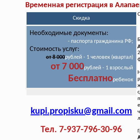
Временная регистрация в Алапае
С
Скидка
Необходимые документы:
- паспорта гражданина РФ;
д
Стоимость услуг:
2
от 8 000
рублей - 1 человек (квартал)
ф
от 7 000
рублей - 1 взрослый
Бесплатно
р
ребенок
ж
п
е
kupi.propisku@gmail.com
ч
л
Тел. 7-937-796-30-96