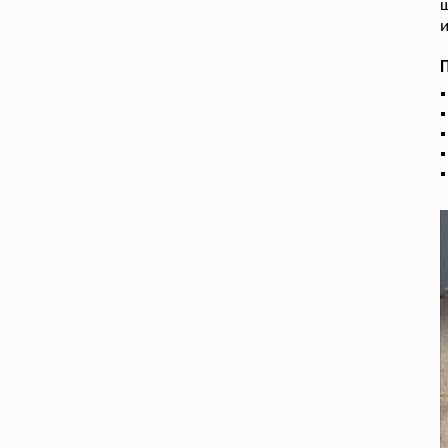
ш
и
П