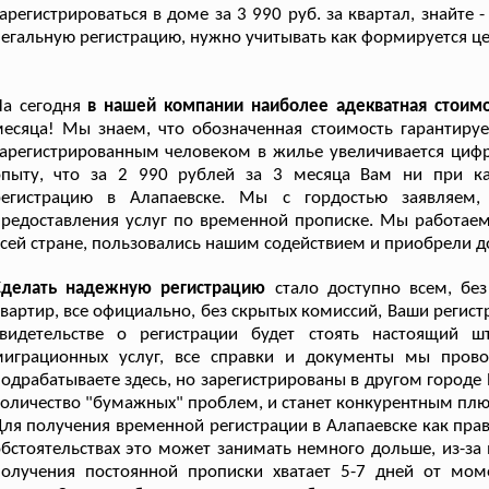
арегистрироваться в доме за 3 990 руб. за квартал, знайте 
егальную регистрацию, нужно учитывать как формируется це
а сегодня
в нашей компании наиболее адекватная стоим
есяца! Мы знаем, что обозначенная стоимость гарантируе
арегистрированным человеком в жилье увеличивается цифр
опыту, что за 2 990 рублей за 3 месяца Вам ни при ка
регистрацию в Алапаевске. Мы с гордостью заявляем
редоставления услуг по временной прописке. Мы работаем
сей стране, пользовались нашим содействием и приобрели 
Сделать надежную регистрацию
стало доступно всем, без
вартир, все официально, без скрытых комиссий, Ваши регистр
свидетельстве о регистрации будет стоять настоящий 
миграционных услуг, все справки и документы мы пров
одрабатываете здесь, но зарегистрированы в другом городе
оличество "бумажных" проблем, и станет конкурентным плюс
ля получения временной регистрации в Алапаевске как прав
бстоятельствах это может занимать немного дольше, из-з
получения постоянной прописки хватает 5-7 дней от мом