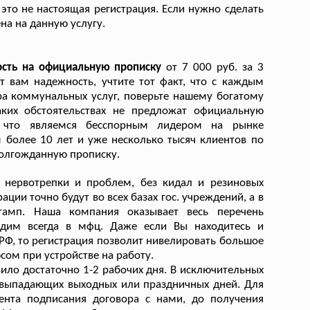
- это не настоящая регистрация. Если нужно сделать
на на данную услугу.
ость на официальную прописку
от 7 000 руб. за 3
т вам надежность, учтите тот факт, что с каждым
а коммунальных услуг, поверьте нашему богатому
ких обстоятельствах не предложат официальную
, что являемся бесспорным лидером на рынке
 более 10 лет и уже несколько тысяч клиентов по
долгожданную прописку.
 нервотрепки и проблем, без кидал и резиновых
ации точно будут во всех базах гос. учреждений, а в
штамп. Наша компания оказывает весь перечень
одим всегда в мфц. Даже если Вы находитесь и
 РФ, то регистрация позволит нивелировать большое
ом при устройстве на работу.
ило достаточно 1-2 рабочих дня. В исключительных
а выпадающих выходных или праздничных дней. Для
ента подписания договора с нами, до получения