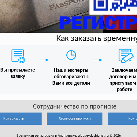
Как заказать времен
Вы присылаете
Наши эксперты
Заключае
заявку
обговаривают с
договор и 
Вами все детали
приступаем
работе
Сотрудничество по прописке
Как заказать
Стоимость прописки
Конт
Временная регистрация в Алапаевске. alapaevsk.shianet.ru © 2026