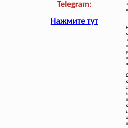
Telegram:
з
л
Нажмите тут
Н
м
з
п
в
к
п
к
Д
о