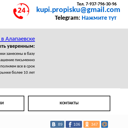
Тел. 7-937-796-30-96
kupi.propisku@gmail.com
Telegram:
Нажмите тут
 в Алапаевске
ыть уверенным:
нки занесены в базу
лашение письменно
полняем все в срок
рынке более 10 лет
КИ
КОНТАКТЫ
89
106
347